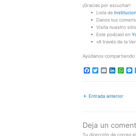
¡Gracias por escuchar!
Lista de
Institucio
Danos tus comenta
Visita nuestro sit
Este podcast en
Y
«A través de la Ve
Ayúdanos compartiendo es
F
T
E
L
W
a
w
m
i
h
e
c
i
a
n
a
s
e
t
i
k
t
s
b
t
l
e
s
e
←
Entrada anterior
o
e
d
A
n
o
r
I
p
g
k
n
p
e
r
Deja un coment
Tu dirección de correo e