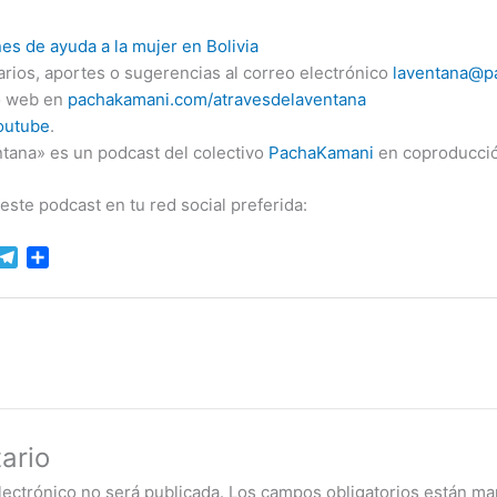
nes de ayuda a la mujer en Bolivia
rios, aportes o sugerencias al correo electrónico
laventana@p
io web en
pachakamani.com/atravesdelaventana
outube
.
ntana» es un podcast del colectivo
PachaKamani
en coproducci
te podcast en tu red social preferida:
M
T
C
e
o
l
m
e
p
g
a
r
r
a
t
m
i
r
ario
lectrónico no será publicada.
Los campos obligatorios están m