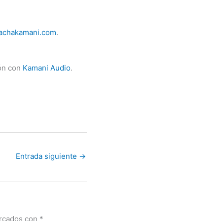
achakamani.com
.
ón con
Kamani Audio
.
Entrada siguiente
→
arcados con
*