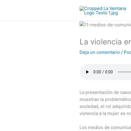
Ir
al
contenido
La violencia e
Deja un comentario
/
Pod
La presentación de caso
muestran la problemática
sociedad, el rol adquirid
violencia a la mujer es no
Los medios de comunicaci