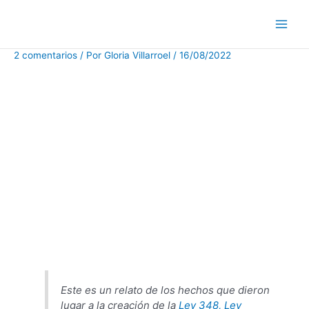
Ir
al
contenido
2 comentarios
/ Por
Gloria Villarroel
/
16/08/2022
Este es un relato de los hechos que dieron
lugar a la creación de la
Ley 348, Ley