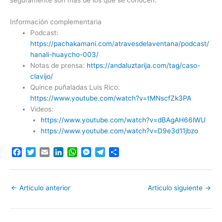
seguramente son más de los que se conocen.
Información complementaria
Podcast:
https://pachakamani.com/atravesdelaventana/podcast/
hanali-huaycho-003/
Notas de prensa:
https://andaluztarija.com/tag/caso-
clavijo/
Quince puñaladas Luis Rico:
https://www.youtube.com/watch?v=tMNscfZk3PA
Videos:
https://www.youtube.com/watch?v=dBAgAH66lWU
https://www.youtube.com/watch?v=D9e3d11jbzo
F
T
E
L
W
M
T
C
a
w
m
i
h
e
e
o
c
i
a
n
a
s
l
m
e
t
i
k
t
s
e
p
←
Articulo anterior
Articulo siguiente
→
b
t
l
e
s
e
g
a
o
e
d
A
n
r
r
o
r
I
p
g
a
t
k
n
p
e
m
i