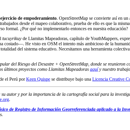
n ejercicio de empoderamiento
. OpenStreetMap se convierte así en un
er trabajados desde el mapeo colaborativo, prueba de ello es que la 
rso formal. ¿Por qué no implementarlo entonces en nuestra educación?
el
tucuyrikuy
de Llamitas Mapeadoras, capítulo de YouthMappers, expres
ha costado—. He visto en OSM el intento más ambicioso de la humanidad
la totalidad del sistema educativo. Necesitamos una herramienta colecti
 Popular del Riesgo del Desastre + OpenStreetMap, donde se reunieron c
ros últimos proyectos como Llamitas Mapeadoras
aquí
y nuestro traba
de el Perú por
Keen Quispe
se distribuye bajo una
Licencia Creative C
e su autor y por la importancia de la cartografía social para la invest
e.org
.
sico de Registro de Información Georreferenciada aplicado a la In
s.