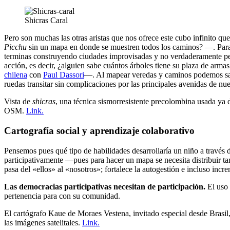
Shicras Caral
Pero son muchas las otras aristas que nos ofrece este cubo infinito q
Picchu
sin un mapa en donde se muestren todos los caminos? —. Para 
terminas construyendo ciudades improvisadas y no verdaderamente pe
acción, es decir, ¿alguien sabe cuántos árboles tiene su plaza de ar
chilena
con
Paul Dassori
—. Al mapear veredas y caminos podemos sabe
ruedas transitar sin complicaciones por las principales avenidas de n
Vista de
shicras
, una técnica sismorresistente precolombina usada ya 
OSM.
Link.
Cartografía social y aprendizaje colaborativo
Pensemos pues qué tipo de habilidades desarrollaría un niño a través 
participativamente —pues para hacer un mapa se necesita distribuir t
pasa del «ellos» al «nosotros»; fortalece la autogestión e incluso incr
Las democracias participativas necesitan de participación.
El uso 
pertenencia para con su comunidad.
El cartógrafo Kaue de Moraes Vestena, invitado especial desde Brasil, 
las imágenes satelitales.
Link.