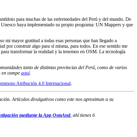
 antídoto para muchas de las enfermedades del Perú y del mundo. De
misma Unesco haya implementado su propio programa: UN Mappers y que
o mi mayor gratitud a todas esas personas que han llegado a
 por construir algo para sí misma, para todos. En ese sentido me
va para transformar la realidad y la tenemos en OSM. La tecnología
omunidades tanto de distintas provincias del Perú, como de varios
jo en osmpe
aquí
.
ommons Atribución 4.0 Internacional
.
igación. Artículos divulgativos como este nos aproximan a su
vestigación mediante la App OsmAnd
, ahí tienes 6