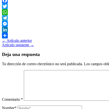
Facebook
Twitter
WhatsApp
Telegram
Messenger
LinkedIn
←
Artículo anterior
Compartir
Artículo siguiente
→
Deja una respuesta
Tu dirección de correo electrónico no será publicada.
Los campos obli
Comentario
*
Nombre*