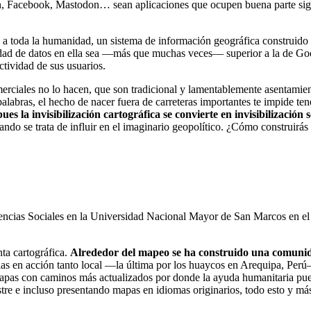
n, Facebook, Mastodon… sean aplicaciones que ocupen buena parte signi
toda la humanidad, un sistema de información geográfica construido en 
lidad de datos en ella sea —más que muchas veces— superior a la de G
ctividad de sus usuarios.
ciales no lo hacen, que son tradicional y lamentablemente asentamie
labras, el hecho de nacer fuera de carreteras importantes te impide ten
pues la invisibilización cartográfica se convierte en invisibilización s
ando se trata de influir en el imaginario geopolítico. ¿Cómo construirás
iencias Sociales en la Universidad Nacional Mayor de San Marcos en el
ta cartográfica.
Alrededor del mapeo se ha construido una comuni
rias en acción tanto local —la última por los huaycos en Arequipa, Per
apas con caminos más actualizados por donde la ayuda humanitaria pue
astre e incluso presentando mapas en idiomas originarios, todo esto y