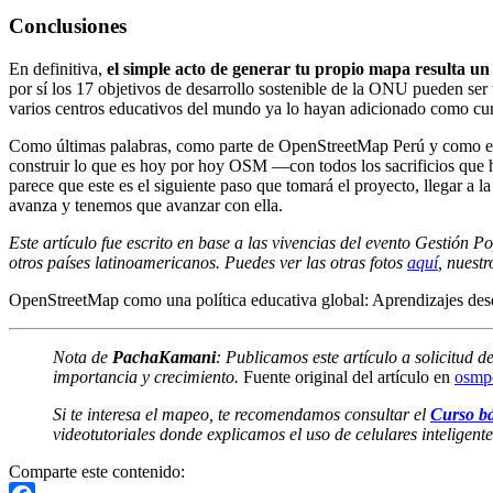
Conclusiones
En definitiva,
el simple acto de generar tu propio mapa resulta u
por sí los 17 objetivos de desarrollo sostenible de la ONU pueden s
varios centros educativos del mundo ya lo hayan adicionado como cu
Como últimas palabras, como parte de OpenStreetMap Perú y como 
construir lo que es hoy por hoy OSM —con todos los sacrificios que 
parece que este es el siguiente paso que tomará el proyecto, llegar a 
avanza y tenemos que avanzar con ella.
Este artículo fue escrito en base a las vivencias del evento Gestión
otros países latinoamericanos. Puedes ver las otras fotos
aquí
, nuest
OpenStreetMap como una política educativa global: Aprendizajes des
Nota de
PachaKamani
: Publicamos este artículo a solicitud d
importancia y crecimiento.
Fuente original del artículo en
osmp
Si te interesa el mapeo, te recomendamos consultar el
Curso bá
videotutoriales donde explicamos el uso de celulares inteligente
Comparte este contenido: