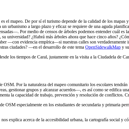
ue es el mapeo. De por sí el turismo depende de la calidad de los mapas
un urbanismo a largo plazo y eficaz se requiere de una aguda planific
nsadas—. Por medio de censos de árboles podemos entender cuál es la 
mas, su universidad? ¿Habrá más árboles ahora que hace cinco años? ¿Cóm
r —con evidencia empírica—si nuestras calles son verdaderamente incl
uestras ciudades? —en el desarrollo de este tema
OpenSidewalkMap
y su
desde los tiempos de Caral, justamente en la visita a la Ciudadela de C
de OSM. Por la naturaleza del mapeo comunitario los escolares tendrán b
areas, gestionar grupos y alcanzar acuerdos—, es así como se edifica 
ementa la capacidad de trabajo, prevención y resolución de conflictos. Cr
de OSM especialmente en los estudiantes de secundaria y primaria perm
nos explica acerca de la accesibilidad urbana, la cartografía social y c