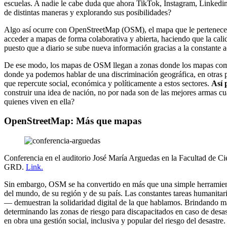
escuelas. A nadie le cabe duda que ahora TikTok, Instagram, Linkedi
de distintas maneras y explorando sus posibilidades?
Algo así ocurre con OpenStreetMap (OSM), el mapa que le pertenece a 
acceder a mapas de forma colaborativa y abierta, haciendo que la ca
puesto que a diario se sube nueva información gracias a la constante a
De ese modo, los mapas de OSM llegan a zonas donde los mapas comer
donde ya podemos hablar de una discriminación geográfica, en otras pa
que repercute social, económica y políticamente a estos sectores.
Así 
construir una idea de nación, no por nada son de las mejores armas cu
quienes viven en ella?
OpenStreetMap: Más que mapas
Conferencia en el auditorio José María Arguedas en la Facultad de C
GRD.
Link.
Sin embargo, OSM se ha convertido en más que una simple herramien
del mundo, de su región y de su país. Las constantes tareas humanita
— demuestran la solidaridad digital de la que hablamos. Brindando m
determinando las zonas de riesgo para discapacitados en caso de des
en obra una gestión social, inclusiva y popular del riesgo del desastre.