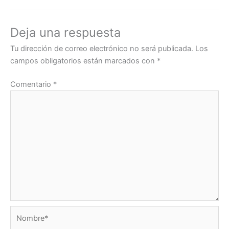
o
e
d
A
i
r
r
o
r
I
p
n
a
t
k
n
p
k
m
i
Deja una respuesta
r
Tu dirección de correo electrónico no será publicada.
Los
campos obligatorios están marcados con
*
Comentario
*
Nombre*