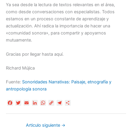
Ya sea desde la lectura de textos relevantes en el área,
como desde conversaciones con especialistas. Todos
estamos en un proceso constante de aprendizaje y
actualización. Ahí radica la importancia de hacer una
«comunidad sonora», para compartir y apoyarnos
mutuamente.
Gracias por llegar hasta aquí.
Richard Mújica
Fuente:
Sonoridades Narrativas: Paisaje, etnografía y
antropología sonora
F
T
E
L
W
C
T
C
a
w
m
i
h
o
e
o
c
i
a
n
a
p
l
m
e
t
i
k
t
y
e
p
Articulo siguiente
→
b
t
l
e
s
L
g
a