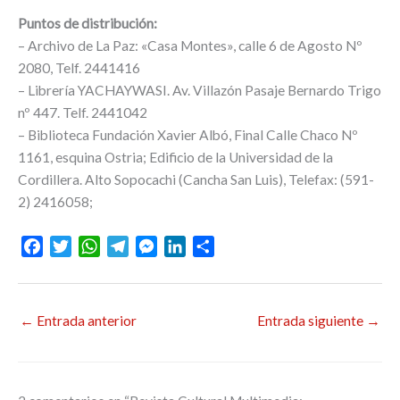
Puntos de distribución:
– Archivo de La Paz: «Casa Montes», calle 6 de Agosto Nº
2080, Telf. 2441416
– Librería YACHAYWASI. Av. Villazón Pasaje Bernardo Trigo
nº 447. Telf. 2441042
– Biblioteca Fundación Xavier Albó, Final Calle Chaco Nº
1161, esquina Ostria; Edificio de la Universidad de la
Cordillera. Alto Sopocachi (Cancha San Luis), Telefax: (591-
2) 2416058;
F
T
W
T
M
L
C
a
w
h
e
e
i
o
c
i
a
l
s
n
m
e
t
t
e
s
k
p
←
Entrada anterior
Entrada siguiente
→
b
t
s
g
e
e
a
o
e
A
r
n
d
r
o
r
p
a
g
I
t
k
p
m
e
n
i