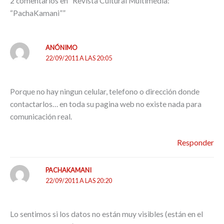
2 comentarios en “Revista Cultural Multimedia:
r
r
“PachaKamani””
ANÓNIMO
22/09/2011 A LAS 20:05
Porque no hay ningun celular, telefono o dirección donde
contactarlos… en toda su pagina web no existe nada para
comunicación real.
Responder
PACHAKAMANI
22/09/2011 A LAS 20:20
Lo sentimos si los datos no están muy visibles (están en el