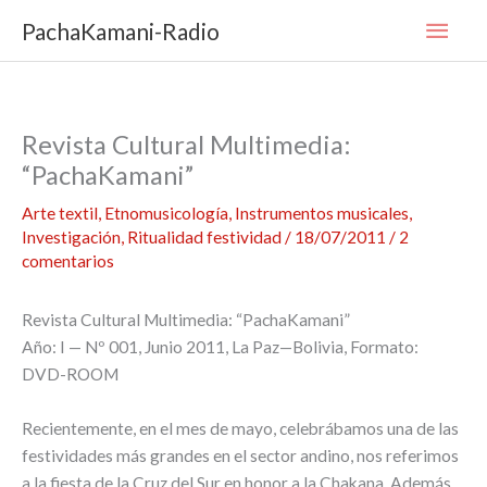
Ir
Men
PachaKamani-Radio
al
contenido
princ
Revista Cultural Multimedia:
“PachaKamani”
Arte textil
,
Etnomusicología
,
Instrumentos musicales
,
Investigación
,
Ritualidad festividad
/
18/07/2011
/
2
comentarios
Revista Cultural Multimedia: “PachaKamani”
Año: I — Nº 001, Junio 2011, La Paz—Bolivia, Formato:
DVD-ROOM
Recientemente, en el mes de mayo, celebrábamos una de las
festividades más grandes en el sector andino, nos referimos
a la fiesta de la Cruz del Sur en honor a la Chakana. Además