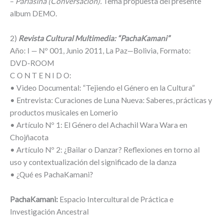
–
Parlasiña (Conversación).
Tema propuesta del presente
album DEMO.
2)
Revista Cultural Multimedia: “PachaKamani”
Año: I — Nº 001, Junio 2011, La Paz—Bolivia, Formato:
DVD-ROOM
C O N T E N I D O:
• Video Documental: “Tejiendo el Género en la Cultura”
• Entrevista: Curaciones de Luna Nueva: Saberes, prácticas y
productos musicales en Lomerio
• Artículo Nº 1: El Género del Achachil Wara Wara en
Chojñacota
• Artículo Nº 2: ¿Bailar o Danzar? Reflexiones en torno al
uso y contextualización del significado de la danza
• ¿Qué es PachaKamani?
PachaKamani:
Espacio Intercultural de Práctica e
Investigación Ancestral