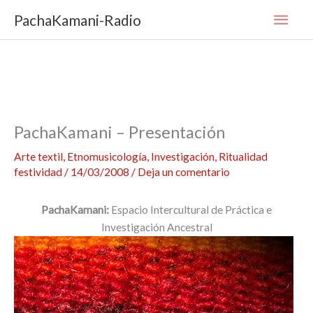
Ir
Men
PachaKamani-Radio
al
contenido
princ
PachaKamani – Presentación
Arte textil
,
Etnomusicología
,
Investigación
,
Ritualidad
festividad
/
14/03/2008
/
Deja un comentario
PachaKamani:
Espacio Intercultural de Práctica e
Investigación Ancestral