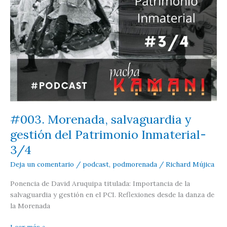
#003. Morenada, salvaguardia y
gestión del Patrimonio Inmaterial-
3/4
Deja un comentario
/
podcast
,
podmorenada
/
Richard Mújica
Ponencia de David Aruquipa titulada: Importancia de la
salvaguardia y gestión en el PCI. Reflexiones desde la danza de
la Morenada
#003.