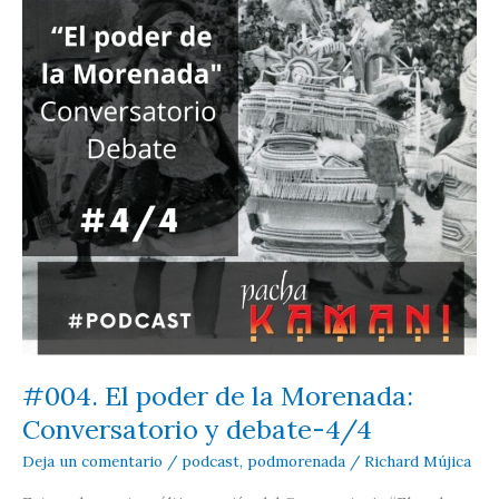
#004. El poder de la Morenada:
Conversatorio y debate-4/4
Deja un comentario
/
podcast
,
podmorenada
/
Richard Mújica