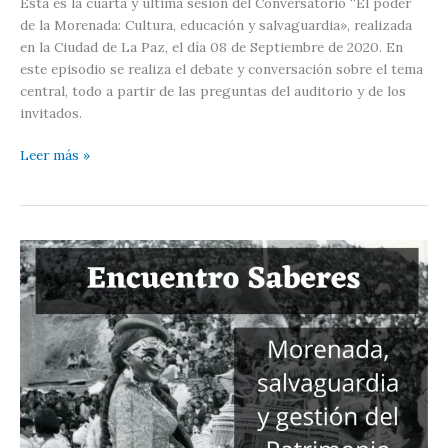
Esta es la cuarta y última sesión del Conversatorio “El poder
de la Morenada: Cultura, educación y salvaguardia», realizada
en la Ciudad de La Paz, el día 08 de Septiembre de 2020. En
este episodio se realiza el debate y conversación sobre el tema
central, todo a partir de las preguntas del auditorio y de los
invitados.
#004.
Leer más »
El
poder
de
la
Morenada:
Conversatorio
y
debate-
4/4