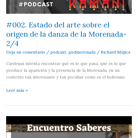
#002. Estado del arte sobre el
origen de la danza de la Morenada-
2/4
Deja un comentario
/
podcast
,
podmorenada
/
Richard Mújica
Cardenas intenta encontrar qué es lo que pasa, qué es lo que
produce la aparición y la presencia de la Morenada, en un
contexto tan interesante y tan peculiar como es el boliviano.
#002.
Leer más »
Estado
del
arte
sobre
el
origen
de