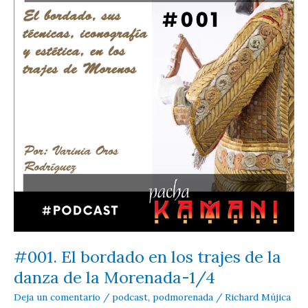
la
danza
de
la
Morenada-
2/4
#001. El bordado en los trajes de la
danza de la Morenada-1/4
Deja un comentario
/
podcast
,
podmorenada
/
Richard Mújica