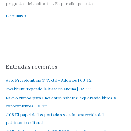
preguntas del auditorio… Es por ello que estas
E000.
Leer más »
Presentación
del
Podcast
Encuentro
Saberes
Entradas recientes
Arte Precolombino 1: Textil y Adornos | 03-T2
Awakhuni: Tejiendo la historia andina | 02-T2
Nuevo rumbo para Encuentro Saberes: explorando libros y
conocimientos | 01-T2
#08 El papel de los portadores en la protección del
patrimonio cultural