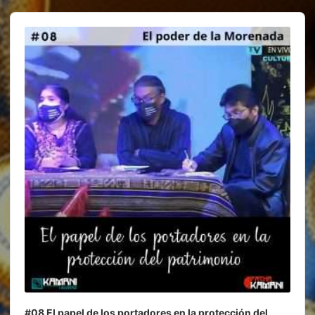
A
u
d
i
o
P
l
a
y
e
r
#08 El papel de los portadores en la protección del