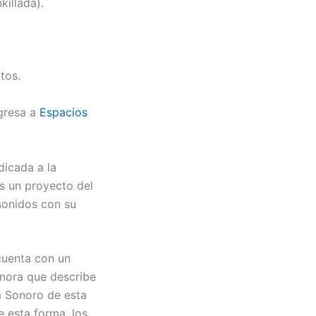
killada).
aumentar
o
disminuir
el
tos.
volumen.
gresa a
Espacios
dicada a la
s un proyecto del
sonidos con su
cuenta con un
onora que describe
a Sonoro de esta
e esta forma, los