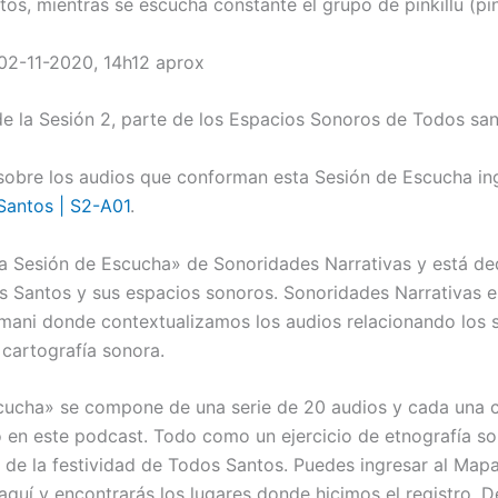
tos, mientras se escucha constante el grupo de pinkillu (pin
 02-11-2020, 14h12 aprox
e la Sesión 2, parte de los Espacios Sonoros de Todos san
sobre los audios que conforman esta Sesión de Escucha in
Santos | S2-A01
.
a Sesión de Escucha» de Sonoridades Narrativas y está de
s Santos y sus espacios sonoros. Sonoridades Narrativas e
ani donde contextualizamos los audios relacionando los 
cartografía sonora.
cucha» se compone de una serie de 20 audios y cada una 
o en este podcast. Todo como un ejercicio de etnografía s
ra de la festividad de Todos Santos. Puedes ingresar al Map
quí y encontrarás los lugares donde hicimos el registro. D