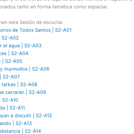
ionados tanto en forma temática como espacial.
en esta Sesión de escucha:
noros de Todos Santos | S2-A01
 | S2-A02
r el agua | S2-A03
ces | S2-A04
a |
S2
-A05
s y murmullos | S2-A06
 | S2-A07
 tarkas | S2-A08
se cerrarán | S2-A09
| S2-A10
da | S2-A11
yan a discutir | S2-A12
ando | S2-A13
a distancia | S2-A14