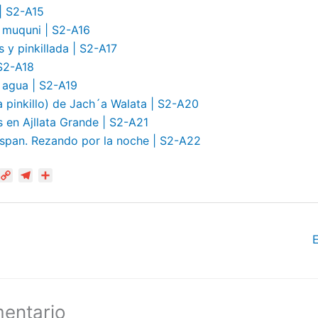
 | S2-A15
u muquni | S2-A16
 y pinkillada | S2-A17
S2-A18
y agua | S2-A19
 pinkillo) de Jach´a Walata | S2-A20
 en Ajllata Grande | S2-A21
span. Rezando por la noche | S2-A22
W
C
T
C
o
e
o
p
l
m
y
e
p
L
g
a
A
i
r
r
n
a
t
k
m
i
r
mentario