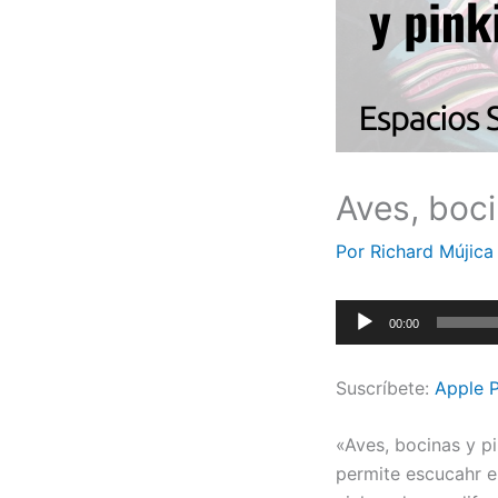
Aves, boci
Por
Richard Mújic
Reproductor
00:00
de
audio
Suscríbete:
Apple 
«Aves, bocinas y pi
permite escucahr e