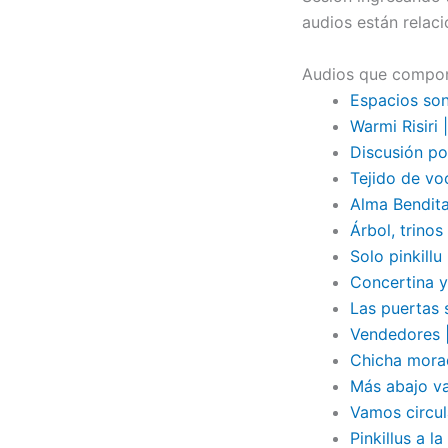
audios están relac
Audios que compon
Espacios so
Warmi Risiri
Discusión po
Tejido de vo
Alma Bendit
Árbol, trino
Solo pinkillu
Concertina y
Las puertas 
Vendedores 
Chicha mora
Más abajo va
Vamos circul
Pinkillus a l