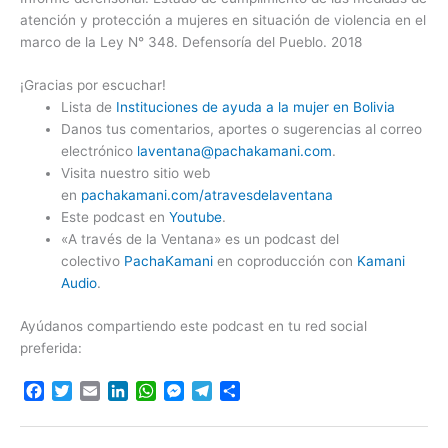
atención y protección a mujeres en situación de violencia en el
marco de la Ley N° 348. Defensoría del Pueblo. 2018
¡Gracias por escuchar!
Lista de
Instituciones de ayuda a la mujer en Bolivia
Danos tus comentarios, aportes o sugerencias al correo
electrónico
laventana@pachakamani.com
.
Visita nuestro sitio web
en
pachakamani.com/atravesdelaventana
Este podcast en
Youtube
.
«A través de la Ventana» es un podcast del
colectivo
PachaKamani
en coproducción con
Kamani
Audio
.
Ayúdanos compartiendo este podcast en tu red social
preferida:
F
T
E
L
W
M
T
C
a
w
m
i
h
e
e
o
c
i
a
n
a
s
l
m