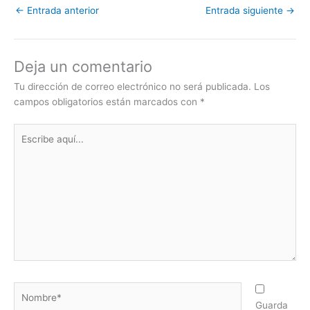
e
t
i
k
t
s
e
p
←
Entrada anterior
Entrada siguiente
→
b
t
l
e
s
e
g
a
o
e
d
A
n
r
r
o
r
I
p
g
a
t
k
n
p
e
m
i
Deja un comentario
r
r
Tu dirección de correo electrónico no será publicada.
Los
campos obligatorios están marcados con
*
Escribe
aquí...
Nombre*
Guarda